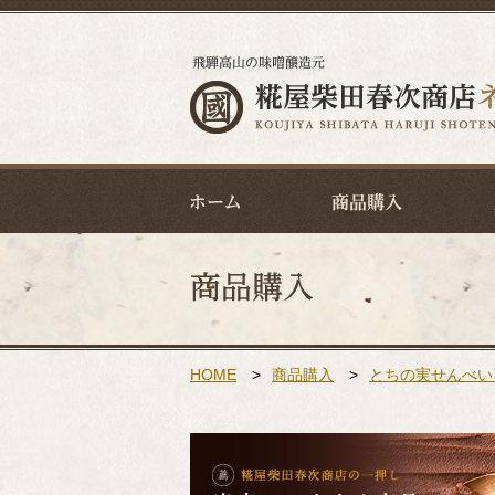
HOME
>
商品購入
>
とちの実せんべい