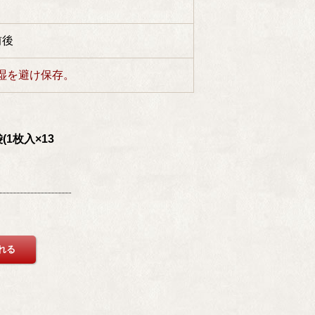
前後
湿を避け保存。