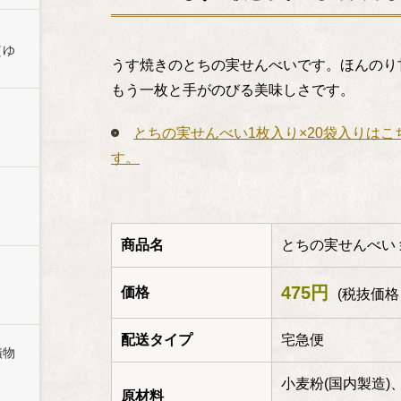
（ゆ
うす焼きのとちの実せんべいです。ほんのり
もう一枚と手がのびる美味しさです。
とちの実せんべい1枚入り×20袋入り
はこ
す。
商品名
とちの実せんべい 袋
475円
価格
(税抜価格 
配送タイプ
宅急便
漬物
小麦粉(国内製造
原材料