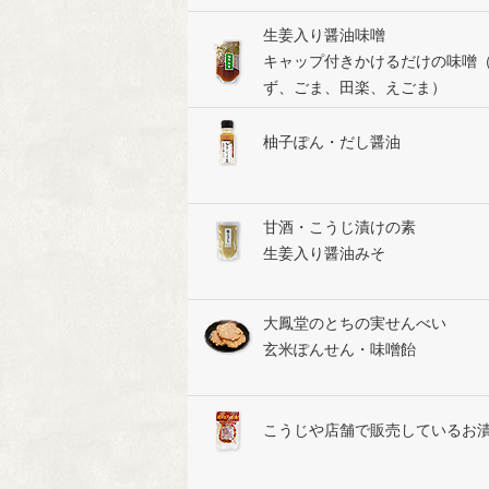
生姜入り醤油味噌
キャップ付きかけるだけの味噌
ず、ごま、田楽、えごま）
柚子ぽん・だし醤油
甘酒・こうじ漬けの素
生姜入り醤油みそ
大鳳堂のとちの実せんべい
玄米ぽんせん・味噌飴
こうじや店舗で販売しているお