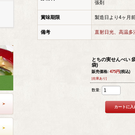
張剤
賞味期限
製造日より4ヶ月
備考
直射日光、高温多