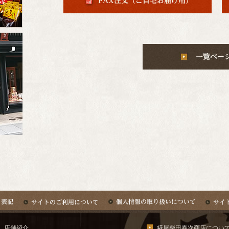
店舗紹介
糀屋柴田春次商店につい