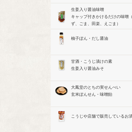
生姜入り醤油味噌
キャップ付きかけるだけの味噌
ず、ごま、田楽、えごま）
柚子ぽん・だし醤油
甘酒・こうじ漬けの素
生姜入り醤油みそ
大鳳堂のとちの実せんべい
玄米ぽんせん・味噌飴
こうじや店舗で販売しているお