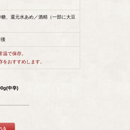
、砂糖、還元水あめ／酒精（一部に大豆
前後
常温で保存。
存をおすすめします。