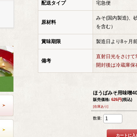
配送タイプ
宅急便
みそ(国内製造)
原材料
を含む）
賞味期限
製造日より8ヶ月
直射日光をさけて
備考
開封後は冷蔵庫保