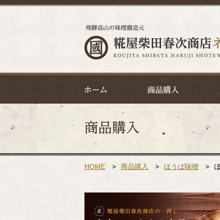
HOME
>
商品購入
>
ほうば味噌
>