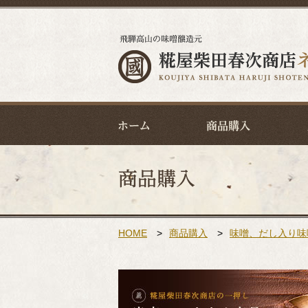
HOME
>
商品購入
>
味噌、だし入り味