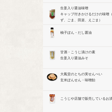
生姜入り醤油味噌
キャップ付きかけるだけの味噌
ず、ごま、田楽、えごま）
柚子ぽん・だし醤油
甘酒・こうじ漬けの素
生姜入り醤油みそ
大鳳堂のとちの実せんべい
玄米ぽんせん・味噌飴
こうじや店舗で販売しているお