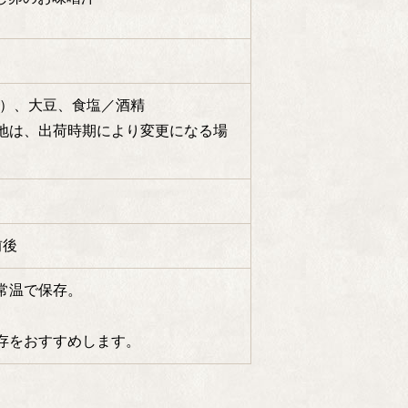
産）
、大豆、
食塩／酒精
地は、出荷時期により変更になる場
前後
常温で保存。
存をおすすめします。