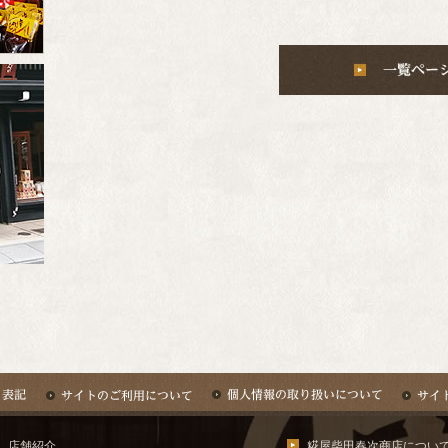
店舗紹介
糀屋柴田春次商店につい