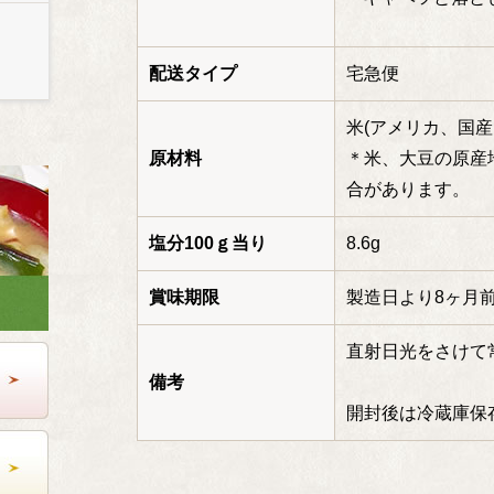
配送タイプ
宅急便
米(アメリカ、国
原材料
＊米、大豆の原産
合があります。
塩分100ｇ当り
8.6g
賞味期限
製造日より8ヶ月
直射日光をさけて
備考
開封後は冷蔵庫保