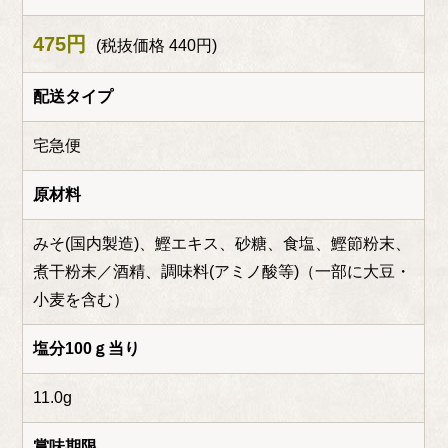
475円
(税抜価格 440円)
配送タイプ
宅急便
原材料
みそ(国内製造)、鰹エキス、砂糖、食塩、鰹節粉末、
煮干粉末／酒精、調味料(アミノ酸等)（一部に大豆・
小麦を含む）
塩分100ｇ当り
11.0g
賞味期限