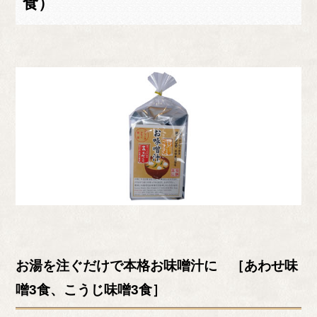
食）
お湯を注ぐだけで本格お味噌汁に ［あわせ味
噌3食、こうじ味噌3食］