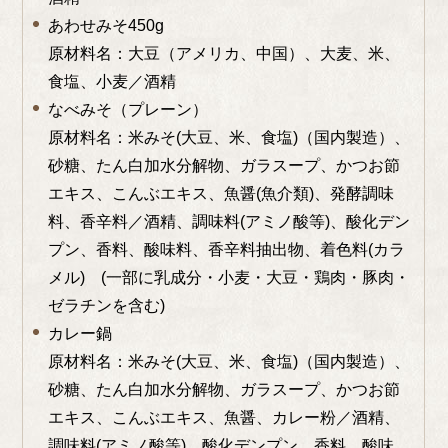
あわせみそ450g
原材料名：大豆（アメリカ、中国）、大麦、米、
食塩、小麦／酒精
なべみそ（プレーン）
原材料名：
米みそ(大豆、米、食塩)（国内製造）、
砂糖、たん白加水分解物、ガラスープ、かつお節
エキス、こんぶエキス、魚醤(魚介類)、発酵調味
料、香辛料／酒精、調味料(アミノ酸等)、酸化デン
プン、香料、酸味料、香辛料抽出物、着色料(カラ
メル) (一部に乳成分・小麦・大豆・鶏肉・豚肉・
ゼラチンを含む)
カレー鍋
原材料名：
米みそ(大豆、米、食塩)（国内製造）、
砂糖、たん白加水分解物、ガラスープ、かつお節
エキス、こんぶエキス、魚醤、カレー粉／酒精、
調味料(アミノ酸等)、酸化デンプン、香料、酸味