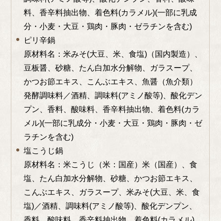
料、香辛料抽出物、着色料(カラメル)(一部に乳成
分・小麦・大豆・鶏肉・豚肉・ゼラチンを含む)
ピリ辛鍋
原材料名：
米みそ(大豆、米、食塩)（国内製造）、
豆板醤、砂糖、たん白加水分解物、ガラスープ、
かつお節エキス、こんぶエキス、魚醤（魚介類）
発酵調味料／酒精、調味料(アミノ酸等)、酸化デン
プン、香料、酸味料、香辛料抽出物、着色料(カラ
メル)(一部に乳成分・小麦・大豆・鶏肉・豚肉・ゼ
ラチンを含む)
塩こうじ鍋
原材料名：米こうじ（米：国産）米（国産）、食
塩、たん白加水分解物、砂糖、かつお節エキス、
こんぶエキス、ガラスープ、米みそ
(
大豆、米、食
塩)／酒精、調味料(アミノ酸等)、酸化デンプン、
香料、酸味料、香辛料抽出物、着色料(カラメル
)