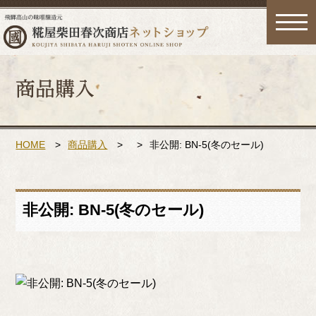
toggle
naviga
HOME
>
商品購入
>
>
非公開: BN-5(冬のセール)
非公開: BN-5(冬のセール)